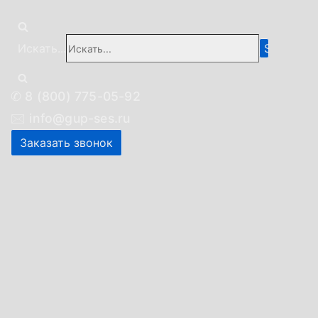
Искать...
✆
8 (800) 775-05-92
🖂
info@gup-ses.ru
Заказать звонок