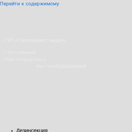
Перейти к содержимому
ГУП «Санэпидемстанция»
г. Долгопрудный
Email: info@gup-ses.ru
Долгопрудный
Ваш город
Дезинсекция