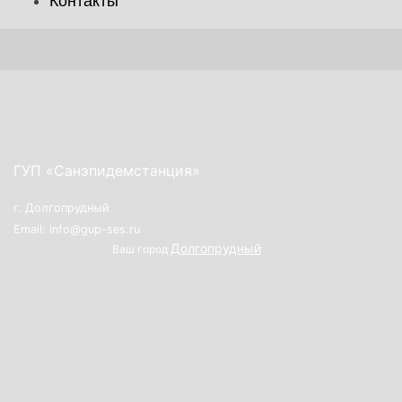
Контакты
ГУП «Санэпидемстанция»
г. Долгопрудный
Email: info@gup-ses.ru
Долгопрудный
Ваш город