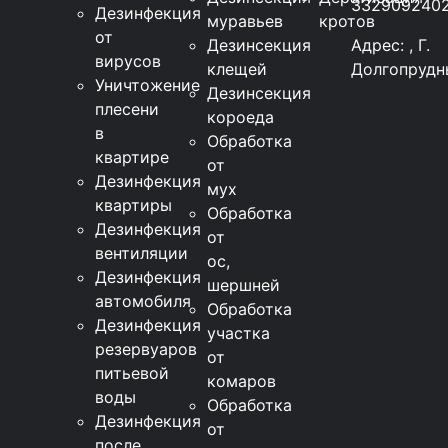
332909240
Дезинфекция
муравьев
кротов
от
Дезинсекция
Адрес: , Г.
вирусов
клещей
Долгопрудн
Уничтожение
Дезинсекция
плесени
короеда
в
Обработка
квартире
от
Дезинфекция
мух
квартиры
Обработка
Дезинфекция
от
вентиляции
ос,
Дезинфекция
шершней
автомобиля
Обработка
Дезинфекция
участка
резервуаров
от
питьевой
комаров
воды
Обработка
Дезинфекция
от
после