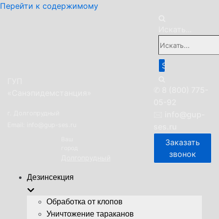
Перейти к содержимому
Искать...
ГУП
✆
8 (800) 775-
«Санэпидемстанция»
05-92
г. Долгопрудный
🖂
info@gup-
Email: info@gup-ses.ru
ses.ru
Ваш
Заказать
город
звонок
Долгопрудный
Дезинсекция
Обработка от клопов
Уничтожение тараканов