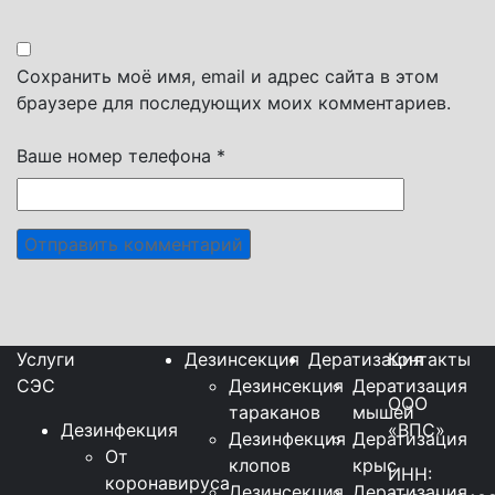
Сохранить моё имя, email и адрес сайта в этом
браузере для последующих моих комментариев.
Ваше номер телефона *
Услуги
Дезинсекция
Дератизация
Контакты
СЭС
Дезинсекция
Дератизация
ООО
тараканов
мышей
Дезинфекция
«ВПС»
Дезинфекция
Дератизация
От
клопов
крыс
ИНН:
коронавируса
Дезинсекция
Дератизация