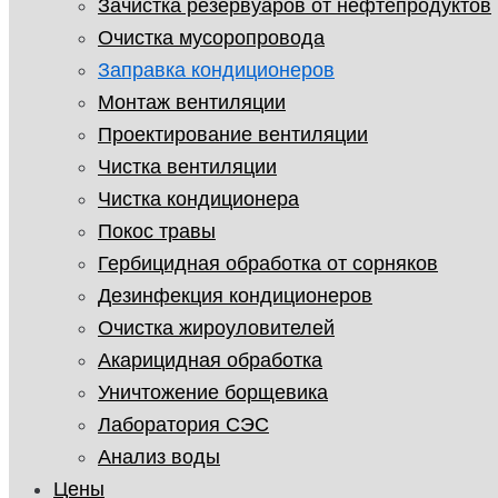
Зачистка резервуаров от нефтепродуктов
Очистка мусоропровода
Заправка кондиционеров
Монтаж вентиляции
Проектирование вентиляции
Чистка вентиляции
Чистка кондиционера
Покос травы
Гербицидная обработка от сорняков
Дезинфекция кондиционеров
Очистка жироуловителей
Акарицидная обработка
Уничтожение борщевика
Лаборатория СЭС
Анализ воды
Цены