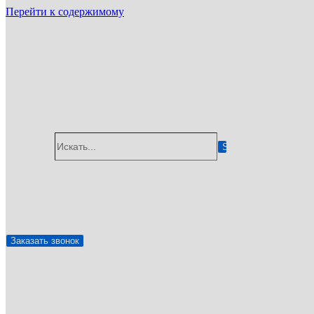
Перейти к содержимому
ГУП «Санэпидемстанция»
г. Долгопрудный
Email: info@gup-ses.ru
Долгопрудный
Ваш город
Искать...
✆
8 (800) 775-05-92
🖂
info@gup-ses.ru
Заказать звонок