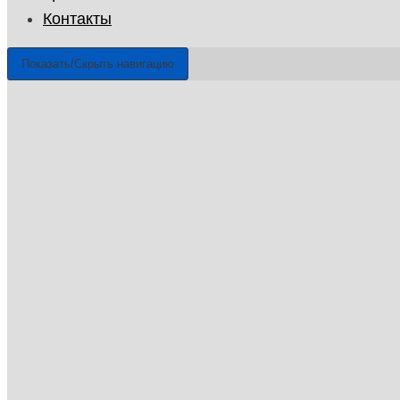
Контакты
Показать/Скрыть навигацию
ГУП «Санэпидемстанция»
г. Долгопрудный
Email: info@gup-ses.ru
Долгопрудный
Ваш город