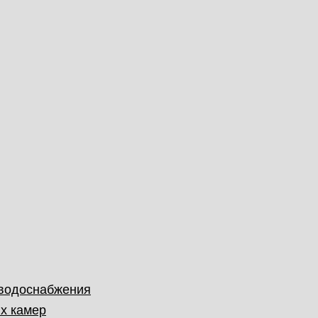
 водоснабжения
х камер