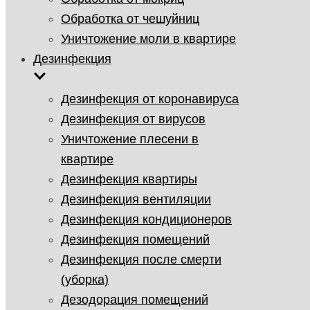
Обработка от чешуйниц
Уничтожение моли в квартире
Дезинфекция
Дезинфекция от коронавируса
Дезинфекция от вирусов
Уничтожение плесени в
квартире
Дезинфекция квартиры
Дезинфекция вентиляции
Дезинфекция кондиционеров
Дезинфекция помещений
Дезинфекция после смерти
(уборка)
Дезодорация помещений