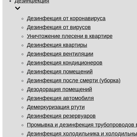
Дезинфекция
Дезинфекция от коронавируса
Дезинфекция от вирусов
Уничтожение плесени в квартире
Дезинфекция квартиры
Дезинфекция вентиляции
Дезинфекция кондиционеров
Дезинфекция помещений
Дезинфекция после смерти (уборка)
Дезодорация помещений
Дезинфекция автомобиля
Демеркуризация ртути
Дезинфекция резервуаров
Промывка и дезинфекция трубопроводов
Дезинфекция холодильника и холодильны