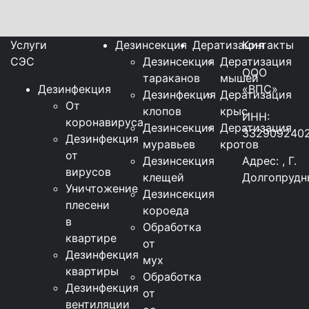
Услуги
Дезинсекция
Дератизация
Контакты
СЭС
Дезинсекция
Дератизация
ООО
тараканов
мышей
Дезинфекция
«ВПС»
Дезинфекция
Дератизация
От
клопов
крыс
ИНН:
коронавируса
Дезинсекция
Дератизация
332909240
Дезинфекция
муравьев
кротов
от
Дезинсекция
Адрес: , Г.
вирусов
клещей
Долгопрудн
Уничтожение
Дезинсекция
плесени
короеда
в
Обработка
квартире
от
Дезинфекция
мух
квартиры
Обработка
Дезинфекция
от
вентиляции