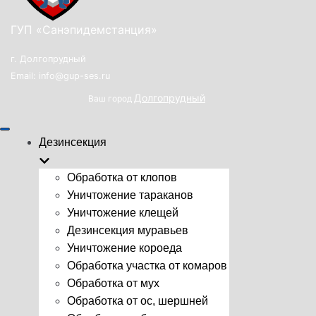
ГУП «Санэпидемстанция»
г. Долгопрудный
Email: info@gup-ses.ru
Долгопрудный
Ваш город
Показать/
Дезинсекция
Скрыть
навигацию
Обработка от клопов
Уничтожение тараканов
Уничтожение клещей
Дезинсекция муравьев
Уничтожение короеда
Обработка участка от комаров
Обработка от мух
Обработка от ос, шершней