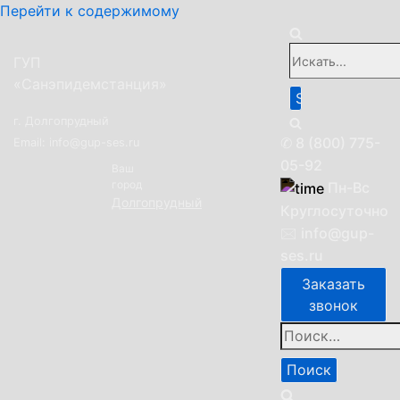
Перейти к содержимому
Искать...
ГУП
«Санэпидемстанция»
г. Долгопрудный
✆
8 (800) 775-
Email: info@gup-ses.ru
05-92
Ваш
город
Пн-Вc
Долгопрудный
Круглосуточно
🖂
info@gup-
ses.ru
Заказать
звонок
Найти: