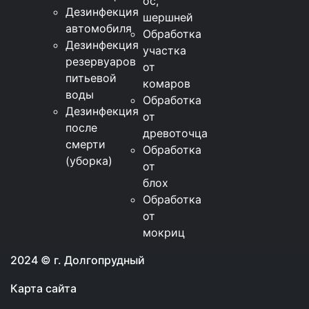
ос,
Дезинфекция
шершней
автомобиля
Обработка
Дезинфекция
участка
резервуаров
от
питьевой
комаров
воды
Обработка
Дезинфекция
от
после
древоточца
смерти
Обработка
(уборка)
от
блох
Обработка
от
мокриц
2024 © г. Долгопрудный
Карта сайта